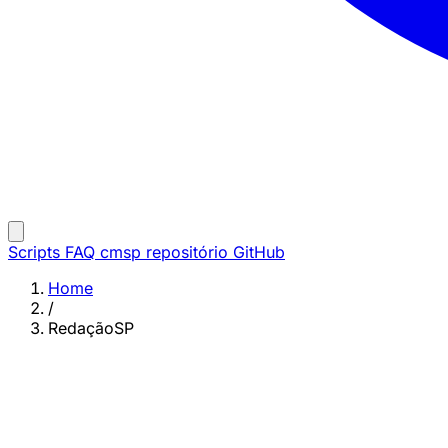
Scripts
FAQ
cmsp repositório
GitHub
Home
/
RedaçãoSP