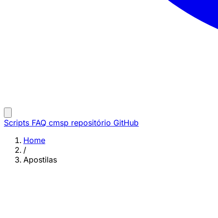
Scripts
FAQ
cmsp repositório
GitHub
Home
/
Apostilas